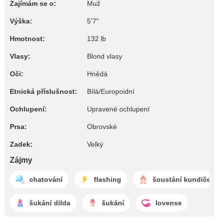
Zajímám se o:
Muž
Výška:
5'7"
Hmotnost:
132 lb
Vlasy:
Blond vlasy
Oči:
Hnědá
Etnická příslušnost:
Bílá/Europoidní
Ochlupení:
Upravené ochlupení
Prsa:
Obrovské
Zadek:
Velký
Zájmy
chatování
flashing
šoustání kundiček
šukání dilda
šukání
lovense