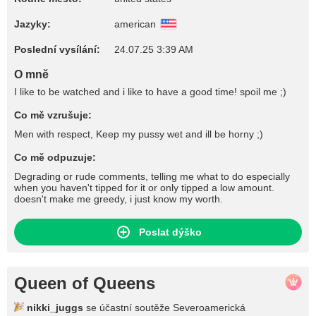
Jazyky:
american
Poslední vysílání:
24.07.25 3:39 AM
O mně
I like to be watched and i like to have a good time! spoil me ;)
Co mě vzrušuje:
Men with respect, Keep my pussy wet and ill be horny ;)
Co mě odpuzuje:
Degrading or rude comments, telling me what to do especially
when you haven't tipped for it or only tipped a low amount.
doesn't make me greedy, i just know my worth.
Poslat dýško
Queen of Queens
nikki_juggs
se účastní soutěže Severoamerická