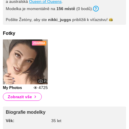
a australská
Queen of Queens
.
Modelka je momentálně na
156 místě
(0 bodů).
Pošlite Žetóny, aby ste
nikki_juggs
priblížili k
víťazstvu!
Fotky
ZDARMA
2
4725
My Photos
Zobrazit vše
Biografie modelky
Věk:
35 let