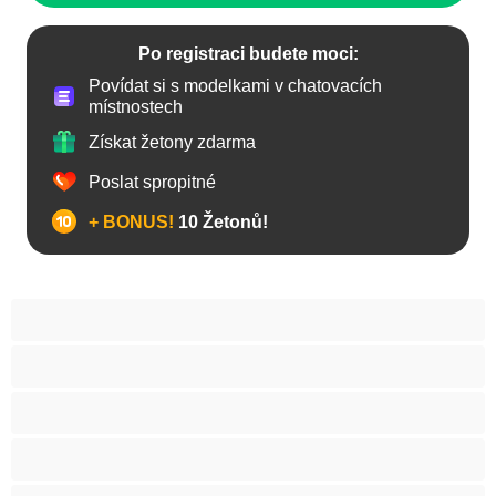
Po registraci budete moci:
Povídat si s modelkami v chatovacích
místnostech
Získat žetony zdarma
Poslat spropitné
+ BONUS!
10 Žetonů!
Anál
Arabky
Asijská
Babičky
Baculky