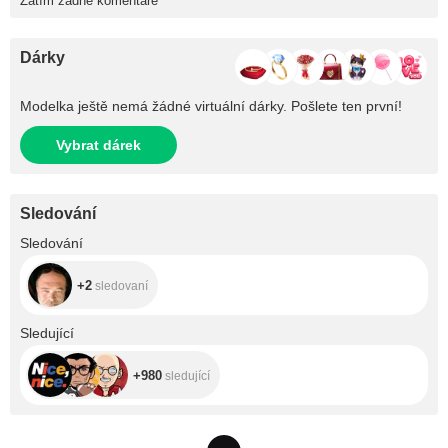
Zatím žádné komentáře
Dárky
Modelka ještě nemá žádné virtuální dárky. Pošlete ten první!
Vybrat dárek
Sledování
+2
Sledování
+2
sledovaní
+980
Sledující
+980
sledující