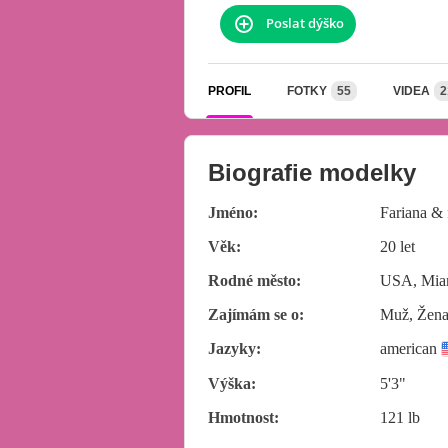
Poslat dýško
PROFIL
FOTKY
55
VIDEA
2
Biografie modelky
Jméno:
Fariana & 
Věk:
20 let
Rodné město:
USA, Mia
Zajímám se o:
Muž, Žena,
Jazyky:
american
Výška:
5'3"
Hmotnost:
121 lb