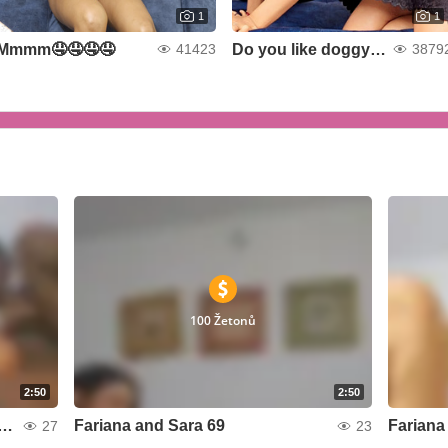
1
1
Mmmm🤤🤤🤤🤤
Do you like doggy? 🥵🥵
41423
3879
100 Žetonů
2:50
2:50
& Mariana fucking ourselves squirting
Fariana and Sara 69
Fariana
27
23