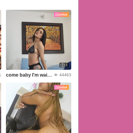
ZDARMA
1
come baby I'm waiting for you 🥵
1
44463
ZDARMA