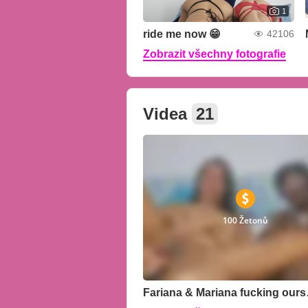
1
ride me now 😁
42106
Zobrazit všechny fotografie
Videa
21
100 Žetonů
Fariana 