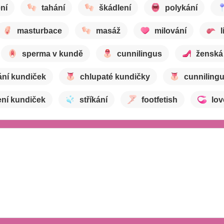
ní
tahání
škádlení
polykání
masturbace
masáž
milování
l
sperma v kundě
cunnilingus
ženská
ání kundiček
chlupaté kundičky
cunniling
ení kundiček
stříkání
footfetish
lo