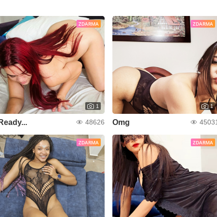
ZDARMA
ZDARMA
1
1
Ready...
Omg
48626
4503
ZDARMA
ZDARMA