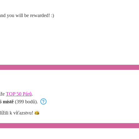
nd you will be rewarded! :)
ěže
TOP 50 Párů
.
6 místě
(399 bodů).
lížili k
víťazstvu!