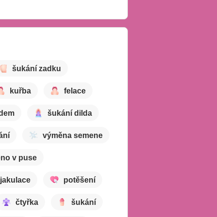
šukání zadku
kuřba
felace
ldem
šukání dilda
ání
výměna semene
no v puse
jakulace
potěšení
čtyřka
šukání