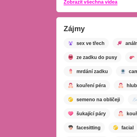
Zobrazit všechna videa
Zájmy
sex ve třech
análn
ze zadku do pusy
mrdání zadku
ca
kouření péra
hlub
semeno na obličeji
šukající páry
kouř
facesitting
facial