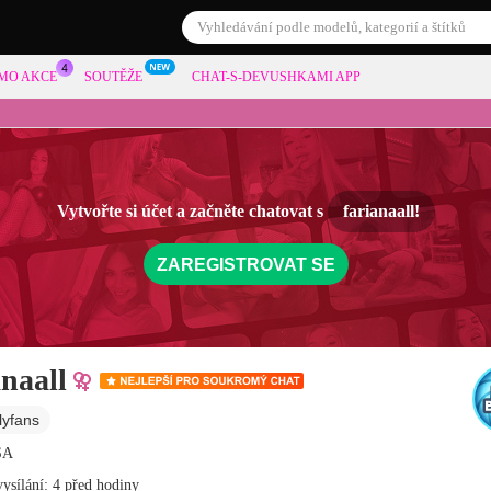
MO AKCE
SOUTĚŽE
CHAT-S-DEVUSHKAMI APP
Vytvořte si účet a začněte chatovat s
farianaall!
ZAREGISTROVAT SE
anaall
lyfans
SA
vysílání: 4 před hodiny