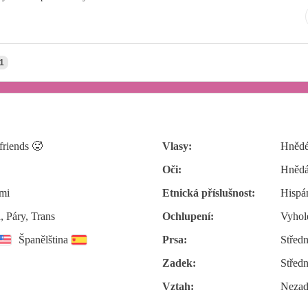
1
friends 🥵
Vlasy:
Hnědé
Oči:
Hněd
mi
Etnická příslušnost:
Hispá
 Páry, Trans
Ochlupení:
Vyhol
Španělština
Prsa:
Středn
Zadek:
Středn
Vztah:
Nezad