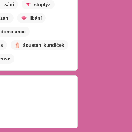
sání
striptýz
ízání
líbání
 dominance
us
šoustání kundiček
vense