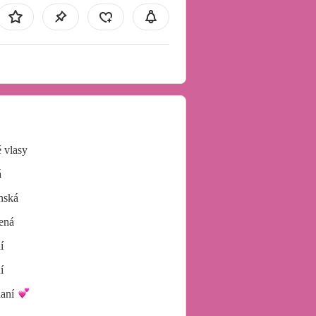
 vlasy
á
nská
ená
í
í
aní