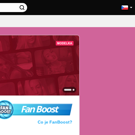
Fan Boost
Co je FanBoost?