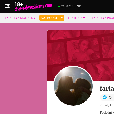
2168 ONLINE
VŠECHNY MODELKY
KATEGORIE
HISTORIE
VŠECHNY PRO
fari
On
20 let, U
Poslední 