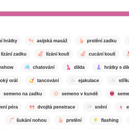
í hrátky
asijská masáž
prstění zadku
lízání zadku
lízání koulí
cucání koulí
mshow
chatování
dilda
hrátky s di
oký orál
tancování
ejakulace
střík
semeno na zadku
semeno v kundě
seme
ení péra
dvojitá penetrace
snění
e
šukání nohou
prstění
flashing