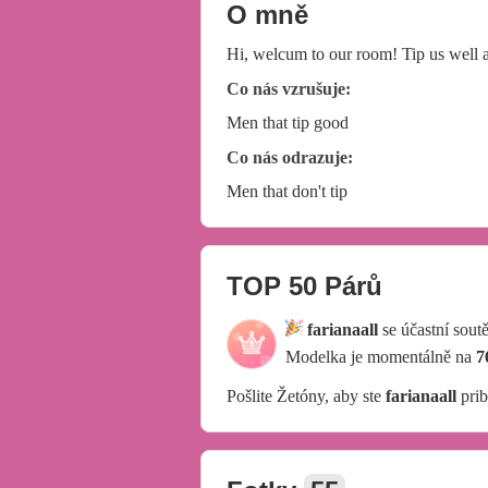
O mně
Hi, welcum to our room! Tip us well a
Co nás vzrušuje:
Men that tip good
Co nás odrazuje:
Men that don't tip
TOP 50 Párů
farianaall
se účastní sout
Modelka je momentálně na
7
Pošlite Žetóny, aby ste
farianaall
prib