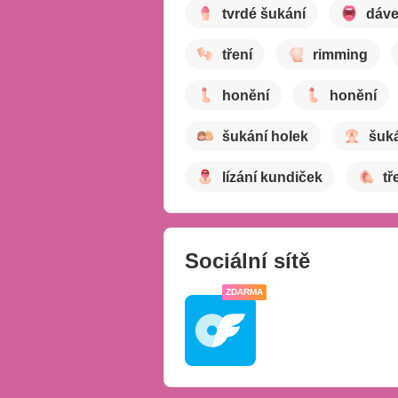
tvrdé šukání
dáve
tření
rimming
honění
honění
šukání holek
šuk
lízání kundiček
tř
Sociální sítě
ZDARMA