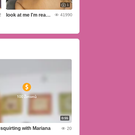
1
look at me I'm ready for you
2
41990
100 Žetonů
0:55
 squirting with Mariana
20