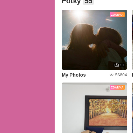
Fotky
55
ZDARMA
19
My Photos
56804
ZDARMA